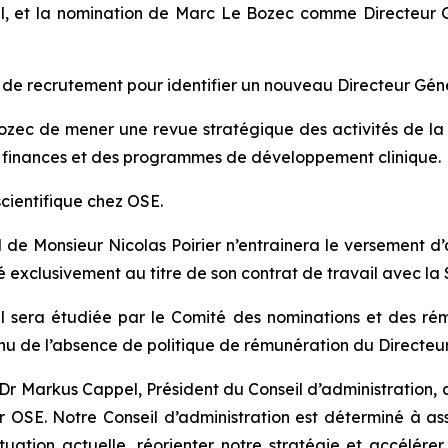
al, et la nomination de Marc Le Bozec comme Directeur Gé
s de recrutement pour identifier un nouveau Directeur Gé
zec de mener une revue stratégique des activités de la S
es finances et des programmes de développement clinique.
scientifique chez OSE.
l de Monsieur Nicolas Poirier n’entrainera le versement
 exclusivement au titre de son contrat de travail avec la 
 sera étudiée par le Comité des nominations et des rém
u de l’absence de politique de rémunération du Directeur
Dr Markus Cappel, Président du Conseil d’administration, a
ur OSE. Notre Conseil d’administration est déterminé à as
uation actuelle, réorienter notre stratégie et accélérer