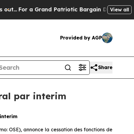
r a Grand Patriotic Bargain Democrats Endorse 
View all
Provided by AGP
Share
al par interim
interim
mo: OSE), annonce la cessation des fonctions de