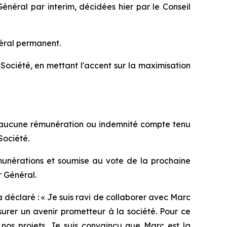
néral par interim, décidées hier par le Conseil
néral permanent.
ociété, en mettant l'accent sur la maximisation
 d’aucune rémunération ou indemnité compte tenu
Société.
unérations et soumise au vote de la prochaine
 Général.
 déclaré : «
Je suis ravi de collaborer avec Marc
surer un avenir prometteur à la société. Pour ce
 nos projets. Je suis convaincu que Marc est la