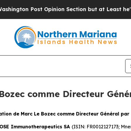
ost Opinion Section but at Least he's out...
Fo
Bozec comme Directeur Génér
tion de Marc Le Bozec comme Directeur Général par 
– OSE Immunotherapeutics
SA
(ISIN: FR0012127173; Mne