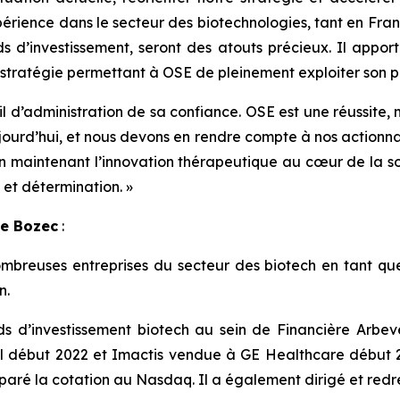
érience dans le secteur des biotechnologies, tant en France
 d’investissement, seront des atouts précieux. Il apporter
stratégie permettant à OSE de pleinement exploiter son po
l d’administration de sa confiance. OSE est une réussite,
jourd’hui, et nous devons en rendre compte à nos actionnai
t en maintenant l’innovation thérapeutique au cœur de la s
 et détermination.
»
Le Bozec
:
uses entreprises du secteur des biotech en tant que co
n.
s d’investissement biotech au sein de Financière Arbevel. 
 début 2022 et Imactis vendue à GE Healthcare début 202
préparé la cotation au Nasdaq. Il a également dirigé et re